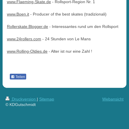
www.Flaeming-Skate.de
- Rollsport-Region Nr. 1
www.Boen.it
- Producer of the best skates (tradizionali)
Rollerskate.Blogger.de
- Interessantes rund um den Rollsport
www.24rollers.com
- 24 Stunden von Le Mans
www.Rolling-Oldies.de
- Alter ist nur eine Zahl !
Teilen
Druckversion
|
Sitemap
Webansicht
© KDGutschmidt